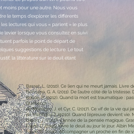
t moins pour une autre. Nous vous
e le temps d’explorer les différents
 les lectures qui vous « parlent » le plus.
de levier lorsque vous consultez en suivi
ituent parfois le point de départ de
uelques suggestions de lecture. Le tout
if, la littérature sur le deuil étant
Basset, L. (2010). Ce lien qui ne meurt jamais. Livre 
Bonnano, G. A. (2011). De l’autre côté de la tristesse.
Brillon, P. (2012). Quand la mort est traumatique : pas
Quebecor.
de Montigny, J. et Cyr, C. (2017). Ce vif de la vie qui 
de Montigny, J. (2010). Quand l’épreuve devient vie.
Didion, J. (2007). L’année de la pensée magique. Gras
Fauré, C. (2015). Vivre le deuil au jour le jour. Albin Mi
Fauré, C. (2016). Accompagner un proche en fin de vie 