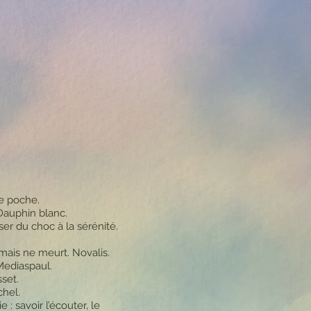
de poche.
 Dauphin blanc.
ser du choc à la sérénité.
jamais ne meurt. Novalis.
 Mediaspaul.
set.
chel.
: savoir l’écouter, le