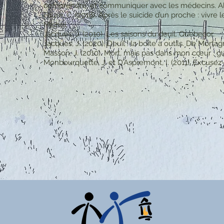
comprendre, et communiquer avec les médecins. Al
Fauré, C. (2018). Après le suicide d’un proche : vivre l
Michel.
Jacques, J. (2010). Les saisons du deuil. Quebecor.
Jacques, J. (2020). Deuil : la boîte à outils. De Mortag
Masson, J. (2010). Mort, mais pas dans mon cœur : gu
Monbourquette, J. et D’Aspremont, I. (2011). Excusez-