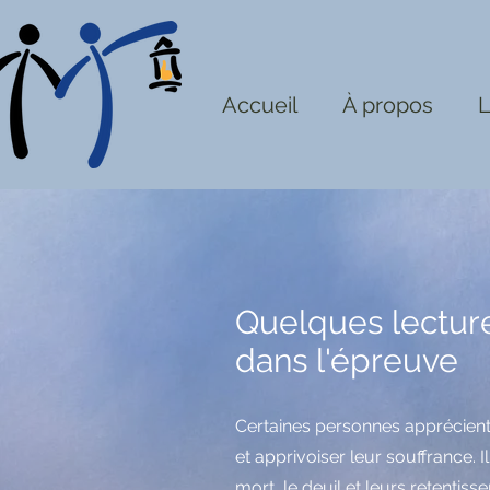
Accueil
À propos
L
Quelques lecture
dans l'épreuve
Certaines personnes apprécien
et apprivoiser leur souffrance. Il
mort, le deuil et leurs retentis