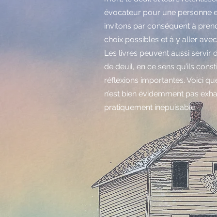
évocateur pour une personne e
invitons par conséquent à prendr
choix possibles et à y aller avec
Les livres peuvent aussi servir 
de deuil, en ce sens qu’ils const
réflexions importantes. Voici q
n’est bien évidemment pas exhaust
pratiquement inépuisable.