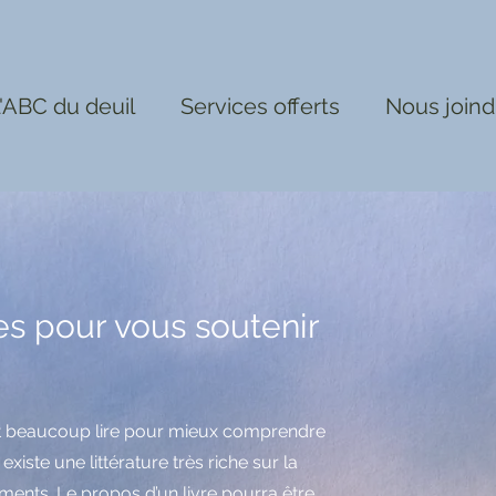
'ABC du deuil
Services offerts
Nous joind
s pour vous soutenir
t beaucoup lire pour mieux comprendre
 existe une littérature très riche sur la
sements. Le propos d’un livre pourra être